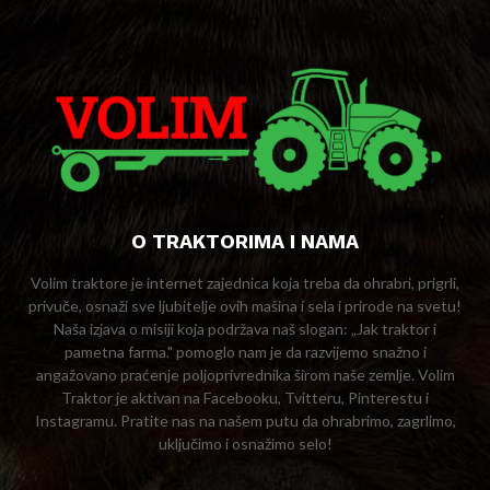
O TRAKTORIMA I NAMA
Volim traktore je internet zajednica koja treba da ohrabri, prigrli,
privuče, osnaži sve ljubitelje ovih mašina i sela i prirode na svetu!
Naša izjava o misiji koja podržava naš slogan: „Jak traktor i
pametna farma." pomoglo nam je da razvijemo snažno i
angažovano praćenje poljoprivrednika širom naše zemlje. Volim
Traktor je aktivan na Facebooku, Tvitteru, Pinterestu i
Instagramu. Pratite nas na našem putu da ohrabrimo, zagrlimo,
uključimo i osnažimo selo!