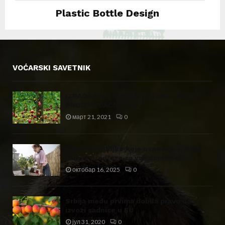
Plastic Bottle Design
Instagram
VOĆARSKI SAVETNIK
IZRADA SAJTOVA ZA VOĆARE I MALE
PROIZVOĐAČE
март 21, 2021
0
Egzotične biljke koje uspevaju u Srbiji –
Top 12 predloga za vaš dom i baštu
октобар 16, 2025
0
Srbija među prvima dobila pravo da
izvozi sadnice u EU
јул 31, 2020
0