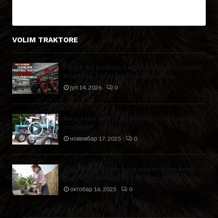
VOLIM TRAKTORE
Posle 80 godina: Legendarni proizvođač
traktora Zetor gasi proizvodnju
јул 14, 2026
0
Novi stari IMR: Legendarni traktori se
vraćaju!
новембар 17, 2025
0
Egzotične biljke koje uspevaju u Srbiji –
Top 12 predloga za vaš dom i baštu
октобар 16, 2025
0