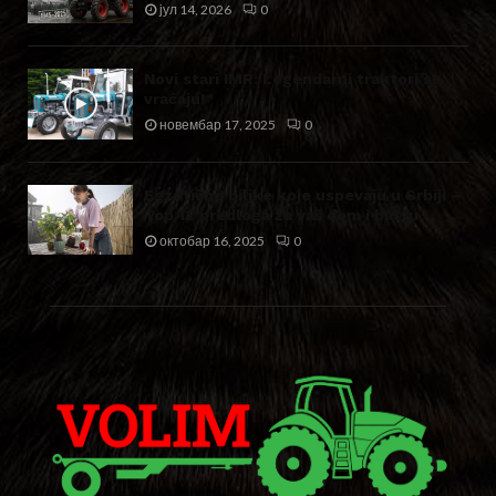
јул 14, 2026
0
Novi stari IMR: Legendarni traktori se
vraćaju!
новембар 17, 2025
0
Egzotične biljke koje uspevaju u Srbiji –
Top 12 predloga za vaš dom i baštu
октобар 16, 2025
0