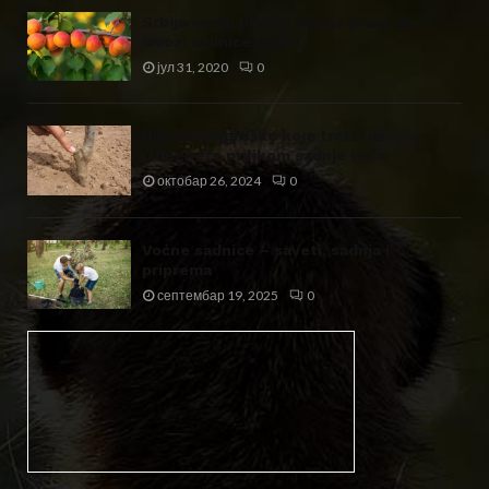
Srbija među prvima dobila pravo da
izvozi sadnice u EU
јул 31, 2020
0
Najvažnije greške koje treba da
izbegnete prilikom sadnje voća
октобар 26, 2024
0
Voćne sadnice – saveti, sadnja i
priprema
септембар 19, 2025
0