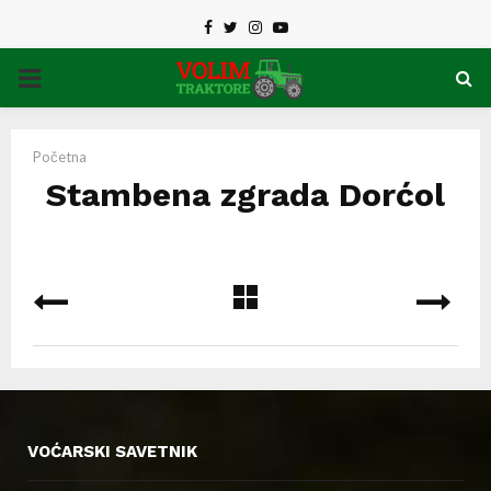
Facebook
Twitter
Instagram
Youtube
PRIMARY
MENU
Početna
Stambena zgrada Dorćol
VOĆARSKI SAVETNIK