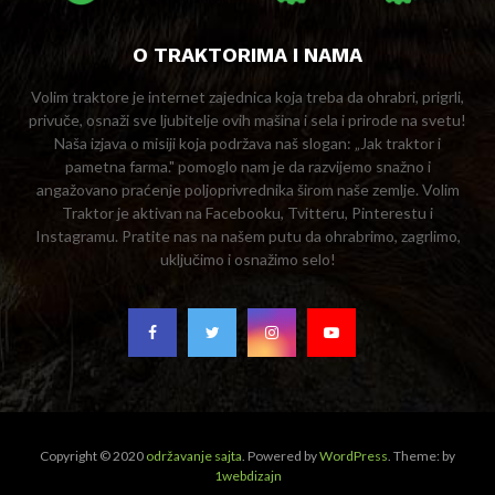
O TRAKTORIMA I NAMA
Volim traktore je internet zajednica koja treba da ohrabri, prigrli,
privuče, osnaži sve ljubitelje ovih mašina i sela i prirode na svetu!
Naša izjava o misiji koja podržava naš slogan: „Jak traktor i
pametna farma." pomoglo nam je da razvijemo snažno i
angažovano praćenje poljoprivrednika širom naše zemlje. Volim
Traktor je aktivan na Facebooku, Tvitteru, Pinterestu i
Instagramu. Pratite nas na našem putu da ohrabrimo, zagrlimo,
uključimo i osnažimo selo!
Copyright © 2020
održavanje sajta
. Powered by
WordPress
. Theme: by
1webdizajn