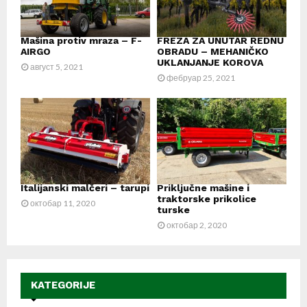
Mašina protiv mraza – F-
FREZA ZA UNUTAR REDNU
AIRGO
OBRADU – MEHANIČKO
UKLANJANJE KOROVA
август 5, 2021
фебруар 25, 2021
Italijanski malčeri – tarupi
Priključne mašine i
traktorske prikolice
октобар 11, 2020
turske
октобар 2, 2020
KATEGORIJE