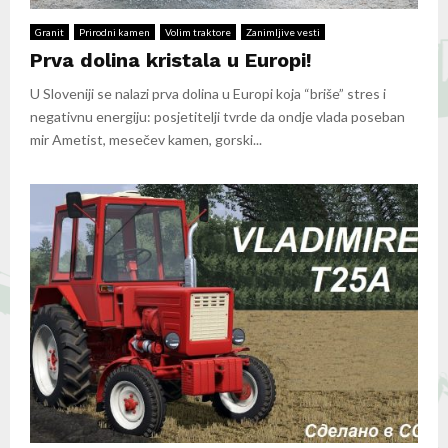
Granit
Prirodni kamen
Volim traktore
Zanimljive vesti
Prva dolina kristala u Europi!
U Sloveniji se nalazi prva dolina u Europi koja “briše” stres i
negativnu energiju: posjetitelji tvrde da ondje vlada poseban
mir Ametist, mesečev kamen, gorski...