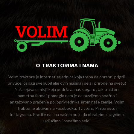
O TRAKTORIMA I NAMA
Volim traktore je internet zajednica koja treba da ohrabri, prigrli,
privuče, osnaži sve ljubitelje ovih mašina i sela i prirode na svetu!
Naša izjava o misiji koja podržava naš slogan: „Jak traktor i
pametna farma." pomoglo nam je da razvijemo snažno i
angažovano praćenje poljoprivrednika širom naše zemlje. Volim
Traktor je aktivan na Facebooku, Tvitteru, Pinterestu i
Instagramu. Pratite nas na našem putu da ohrabrimo, zagrlimo,
uključimo i osnažimo selo!