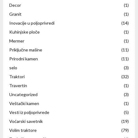
Decor
(1)
Granit
(1)
Inovacije u poljoprivredi
(14)
Kuhinjske ploče
(1)
Mermer
(1)
Priključne mašine
(11)
Prirodni kamen
(11)
selo
(3)
Traktori
(32)
Travertin
(1)
Uncategorized
(3)
Veštački kamen
(1)
Vesti iz poljoprivrede
(5)
Voćarski savetnik
(19)
Volim traktore
(79)