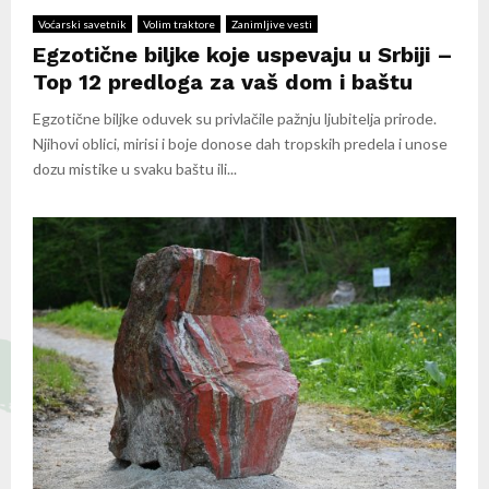
Voćarski savetnik
Volim traktore
Zanimljive vesti
Egzotične biljke koje uspevaju u Srbiji –
Top 12 predloga za vaš dom i baštu
Egzotične biljke oduvek su privlačile pažnju ljubitelja prirode.
Njihovi oblici, mirisi i boje donose dah tropskih predela i unose
dozu mistike u svaku baštu ili...