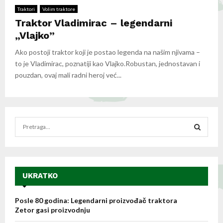
Traktori
Volim traktore
Traktor Vladimirac – legendarni
„Vlajko”
Ako postoji traktor koji je postao legenda na našim njivama –
to je Vladimirac, poznatiji kao Vlajko.Robustan, jednostavan i
pouzdan, ovaj mali radni heroj već...
S
e
a
S
r
c
E
h
UKRATKO
f
A
o
Posle 80 godina: Legendarni proizvođač traktora
r
R
Zetor gasi proizvodnju
: