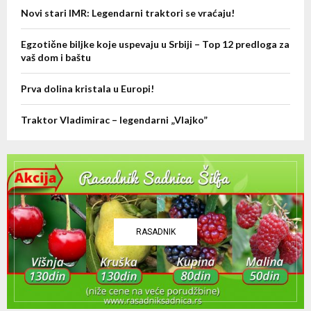
C
Novi stari IMR: Legendarni traktori se vraćaju!
H
Egzotične biljke koje uspevaju u Srbiji – Top 12 predloga za
vaš dom i baštu
Prva dolina kristala u Europi!
Traktor Vladimirac – legendarni „Vlajko”
RASADNIK