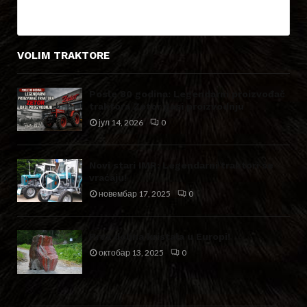
VOLIM TRAKTORE
Posle 80 godina: Legendarni proizvođač
traktora Zetor gasi proizvodnju
јул 14, 2026
0
Novi stari IMR: Legendarni traktori se
vraćaju!
новембар 17, 2025
0
Prva dolina kristala u Europi!
октобар 13, 2025
0