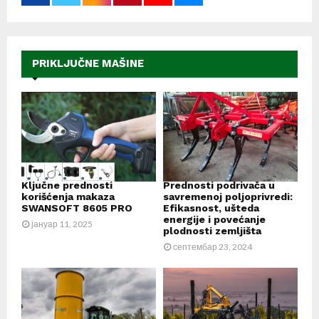
PRIKLJUČNE MAŠINE
Ključne prednosti
Prednosti podrivača u
korišćenja makaza
savremenoj poljoprivredi:
SWANSOFT 8605 PRO
Efikasnost, ušteda
energije i povećanje
јануар 11, 2025
plodnosti zemljišta
септембар 23, 2024