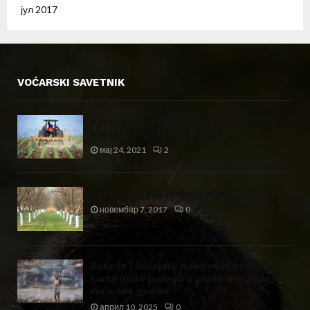
јул 2017
VOĆARSKI SAVETNIK
Savet stručnjaka: Nakon obilnih kiša
obavezna kultivacija useva
мај 24, 2021
2
Zimska zaštita (bakar i ulje)
новембар 7, 2017
0
Zvezde i voćnjaci: Kako vaša natalna
karta može pomoći u planiranju sadnje
voća ove godine
април 10, 2025
0