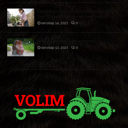
Egzotične biljke koje uspevaju u Srbiji –
Top 12 predloga za vaš dom i baštu
октобар 16, 2025
0
Prva dolina kristala u Europi!
октобар 13, 2025
0