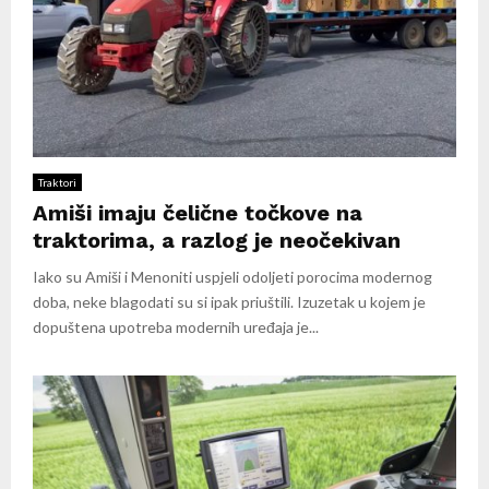
Traktori
Amiši imaju čelične točkove na
traktorima, a razlog je neočekivan
Iako su Amiši i Menoniti uspjeli odoljeti porocima modernog
doba, neke blagodati su si ipak priuštili. Izuzetak u kojem je
dopuštena upotreba modernih uređaja je...