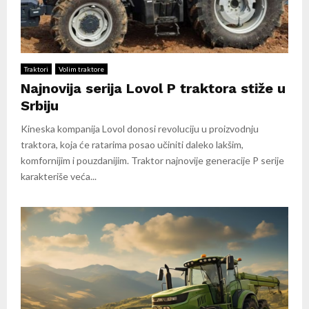
Traktori
Volim traktore
Najnovija serija Lovol P traktora stiže u
Srbiju
Kineska kompanija Lovol donosi revoluciju u proizvodnju
traktora, koja će ratarima posao učiniti daleko lakšim,
komfornijim i pouzdanijim. Traktor najnovije generacije P serije
karakteriše veća...