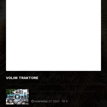
VOLIM TRAKTORE
Novi stari IMR: Legendarni traktori se
vraćaju!
новембар 17, 2025
0