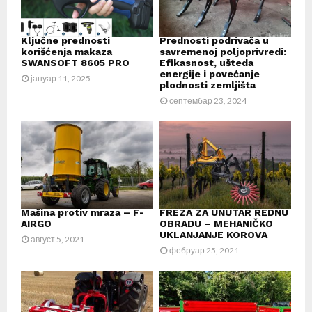
Ključne prednosti
Prednosti podrivača u
korišćenja makaza
savremenoj poljoprivredi:
SWANSOFT 8605 PRO
Efikasnost, ušteda
energije i povećanje
јануар 11, 2025
plodnosti zemljišta
септембар 23, 2024
Mašina protiv mraza – F-
FREZA ZA UNUTAR REDNU
AIRGO
OBRADU – MEHANIČKO
UKLANJANJE KOROVA
август 5, 2021
фебруар 25, 2021