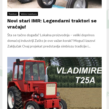
Traktori
Volim traktore
Novi stari IMR: Legendarni traktori se
vraćaju!
Šta se tačno događa? Lokalna proizvodnja – veliki doprinos
domaćoj industriji Zašto je ovo važan korak? Mogući izazovi
Zaključak Ovaj projekat predstavlja simbiozu tradicije i...