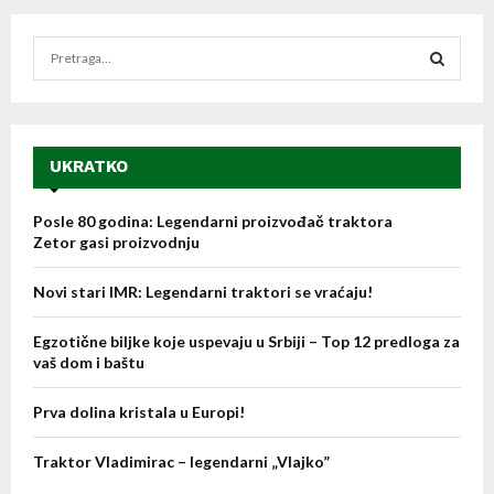
S
e
a
S
r
c
E
h
UKRATKO
f
A
o
Posle 80 godina: Legendarni proizvođač traktora
r
R
Zetor gasi proizvodnju
:
C
Novi stari IMR: Legendarni traktori se vraćaju!
H
Egzotične biljke koje uspevaju u Srbiji – Top 12 predloga za
vaš dom i baštu
Prva dolina kristala u Europi!
Traktor Vladimirac – legendarni „Vlajko”