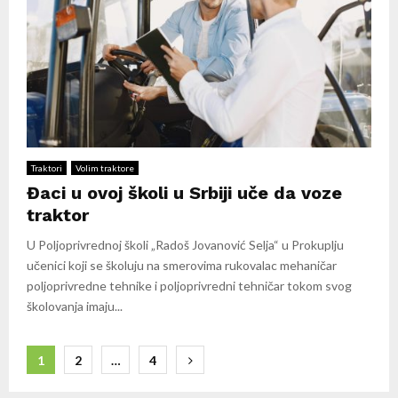
Traktori
Volim traktore
Đaci u ovoj školi u Srbiji uče da voze
traktor
U Poljoprivrednoj školi „Radoš Jovanović Selja“ u Prokuplju
učenici koji se školuju na smerovima rukovalac mehaničar
poljoprivredne tehnike i poljoprivredni tehničar tokom svog
školovanja imaju...
Кретање
1
2
…
4
чланака