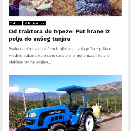
Traktori
Volim traktore
Od traktora do trpeze: Put hrane iz
polja do vašeg tanjira
Svaka namirnica na vašem tanjiru ima svoju priču – priču o
vrednim rukama koje su je uzgajale, o mehanizaciji koja je
olakšala rad na poljima,...