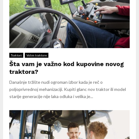
Traktori
Volim traktore
Šta vam je važno kod kupovine novog
traktora?
Današnje tržište nudi ogroman izbor kada je reč o
poljoprivrednoj mehanizaciji. Kupiti glanc nov traktor ili model
starije generacije nije laka odluka i velika je...