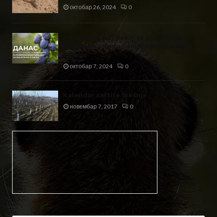
октобар 26, 2024
0
Raspisan Javni poziv za podsticaje za
podizanje višegodišnjih zasada voća i
hmelja
октобар 7, 2024
0
Kalendar zaštite trešnje
новембар 7, 2017
0