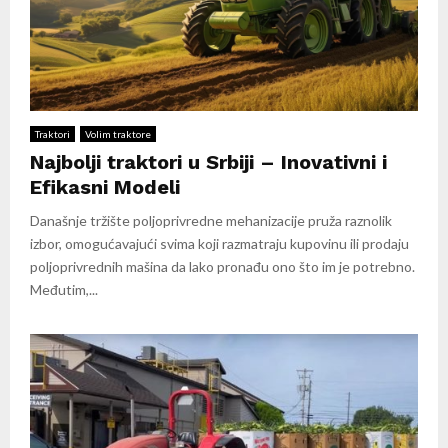
Traktori
Volim traktore
Najbolji traktori u Srbiji – Inovativni i
Efikasni Modeli
Današnje tržište poljoprivredne mehanizacije pruža raznolik
izbor, omogućavajući svima koji razmatraju kupovinu ili prodaju
poljoprivrednih mašina da lako pronađu ono što im je potrebno.
Međutim,...