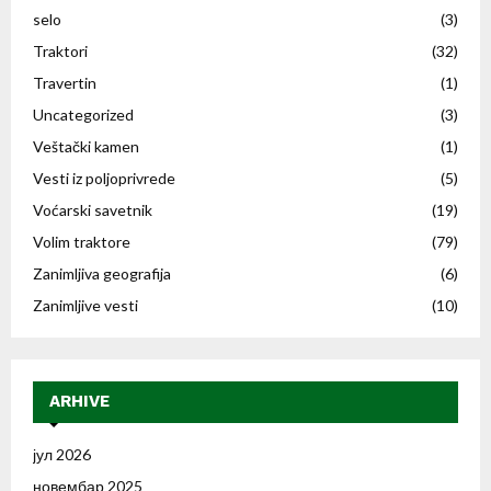
selo
(3)
Traktori
(32)
Travertin
(1)
Uncategorized
(3)
Veštački kamen
(1)
Vesti iz poljoprivrede
(5)
Voćarski savetnik
(19)
Volim traktore
(79)
Zanimljiva geografija
(6)
Zanimljive vesti
(10)
ARHIVE
јул 2026
новембар 2025