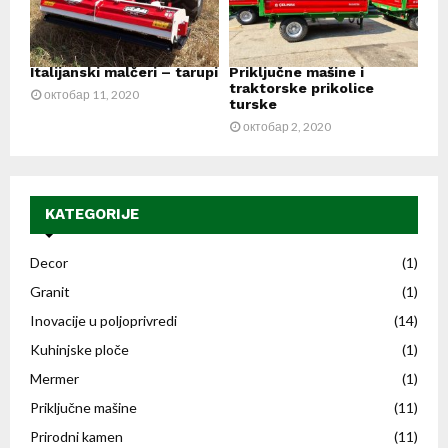
Italijanski malčeri – tarupi
Priključne mašine i
traktorske prikolice
октобар 11, 2020
turske
октобар 2, 2020
KATEGORIJE
Decor
(1)
Granit
(1)
Inovacije u poljoprivredi
(14)
Kuhinjske ploče
(1)
Mermer
(1)
Priključne mašine
(11)
Prirodni kamen
(11)