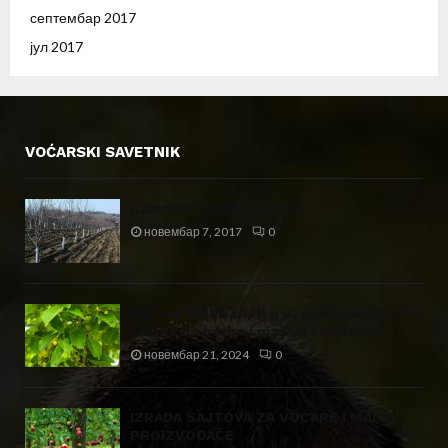
септембар 2017
јул 2017
VOĆARSKI SAVETNIK
Kalendar zaštite trešnje
новембар 7, 2017
0
Šta sve treba znati o uzgoju oraha? – od
sadnje do berbe i mašina za obradu
новембар 21, 2024
0
IZRADA SAJTOVA ZA VOĆARE I MALE
PROIZVOĐAČE