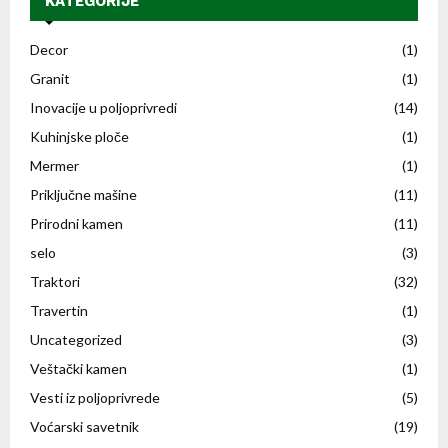
KATEGORIJE
Decor
(1)
Granit
(1)
Inovacije u poljoprivredi
(14)
Kuhinjske ploče
(1)
Mermer
(1)
Priključne mašine
(11)
Prirodni kamen
(11)
selo
(3)
Traktori
(32)
Travertin
(1)
Uncategorized
(3)
Veštački kamen
(1)
Vesti iz poljoprivrede
(5)
Voćarski savetnik
(19)