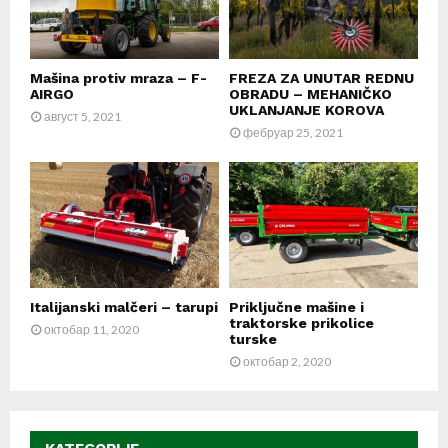
Mašina protiv mraza – F-
FREZA ZA UNUTAR REDNU
AIRGO
OBRADU – MEHANIČKO
UKLANJANJE KOROVA
август 5, 2021
фебруар 25, 2021
Italijanski malčeri – tarupi
Priključne mašine i
traktorske prikolice
октобар 11, 2020
turske
октобар 2, 2020