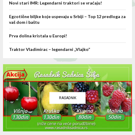
Novi stari IMR: Legendarni traktori se vraćaju!
H
Egzotične biljke koje uspevaju u Srbiji – Top 12 predloga za
vaš dom i baštu
Prva dolina kristala u Europi!
Traktor Vladimirac – legendarni „Vlajko”
RASADNIK