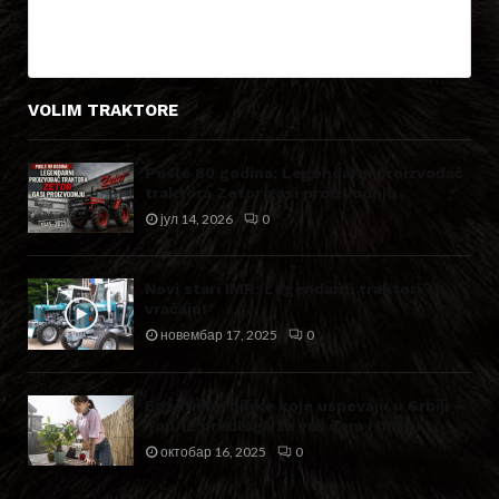
VOLIM TRAKTORE
Posle 80 godina: Legendarni proizvođač
traktora Zetor gasi proizvodnju
јул 14, 2026
0
Novi stari IMR: Legendarni traktori se
vraćaju!
новембар 17, 2025
0
Egzotične biljke koje uspevaju u Srbiji –
Top 12 predloga za vaš dom i baštu
октобар 16, 2025
0