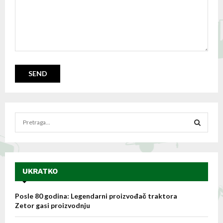
S
e
a
S
r
c
E
h
UKRATKO
f
A
o
Posle 80 godina: Legendarni proizvođač traktora
r
R
Zetor gasi proizvodnju
:
C