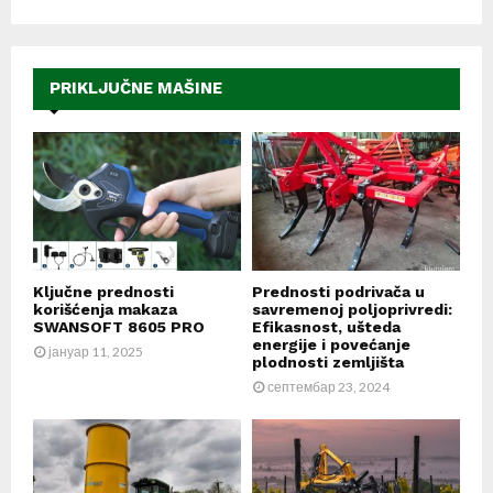
PRIKLJUČNE MAŠINE
Ključne prednosti
Prednosti podrivača u
korišćenja makaza
savremenoj poljoprivredi:
SWANSOFT 8605 PRO
Efikasnost, ušteda
energije i povećanje
јануар 11, 2025
plodnosti zemljišta
септембар 23, 2024