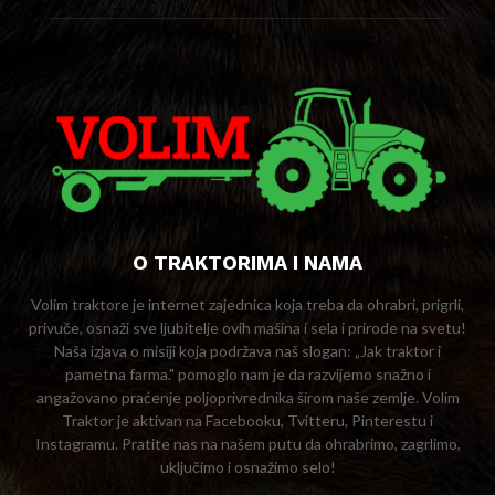
O TRAKTORIMA I NAMA
Volim traktore je internet zajednica koja treba da ohrabri, prigrli,
privuče, osnaži sve ljubitelje ovih mašina i sela i prirode na svetu!
Naša izjava o misiji koja podržava naš slogan: „Jak traktor i
pametna farma." pomoglo nam je da razvijemo snažno i
angažovano praćenje poljoprivrednika širom naše zemlje. Volim
Traktor je aktivan na Facebooku, Tvitteru, Pinterestu i
Instagramu. Pratite nas na našem putu da ohrabrimo, zagrlimo,
uključimo i osnažimo selo!