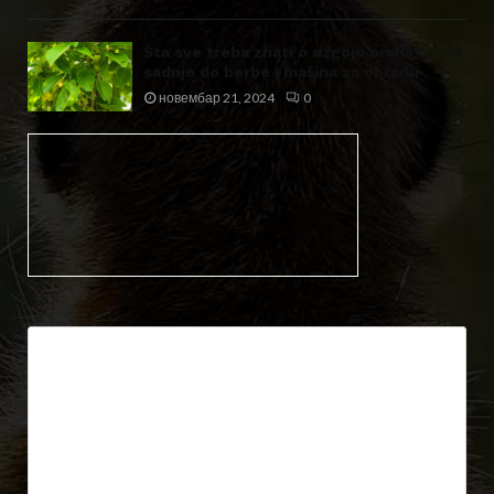
Šta sve treba znati o uzgoju oraha? – od
sadnje do berbe i mašina za obradu
новембар 21, 2024
0