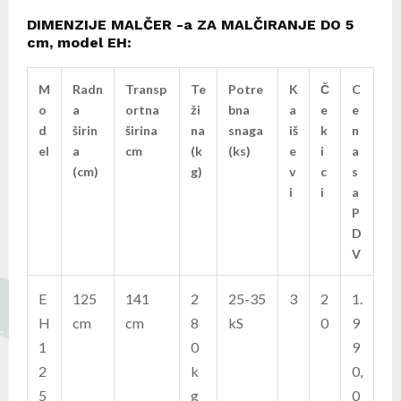
DIMENZIJE MALČER -a ZA MALČIRANJE DO 5
cm, model EH:
M
Radn
Transp
Te
Potre
K
Č
C
o
a
ortna
ži
bna
a
e
e
d
širin
širina
na
snaga
iš
k
n
el
a
cm
(k
(ks)
e
i
a
(cm)
g)
v
c
s
i
i
a
P
D
V
E
125
141
2
25-35
3
2
1.
H
cm
cm
8
kS
0
9
1
0
9
2
k
0,
5
g
0