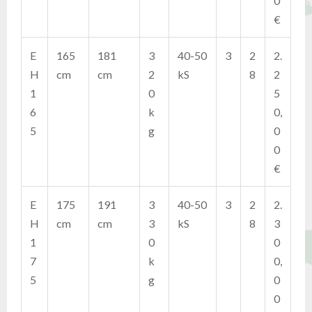
0
€
E
165
181
3
40-50
3
2
2.
H
cm
cm
2
kS
8
2
1
0
5
6
k
0,
5
g
0
0
€
E
175
191
3
40-50
3
2
2.
H
cm
cm
3
kS
8
3
1
0
0
7
k
0,
5
g
0
0