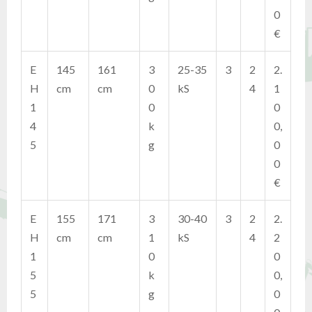
0
€
E
145
161
3
25-35
3
2
2.
H
cm
cm
0
kS
4
1
1
0
0
4
k
0,
5
g
0
0
€
E
155
171
3
30-40
3
2
2.
H
cm
cm
1
kS
4
2
1
0
0
5
k
0,
5
g
0