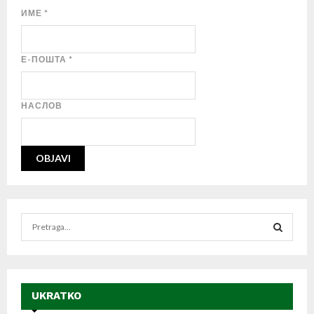
ИМЕ
*
Е-ПОШТА
*
НАСЛОВ
S
e
a
S
r
c
E
h
UKRATKO
f
A