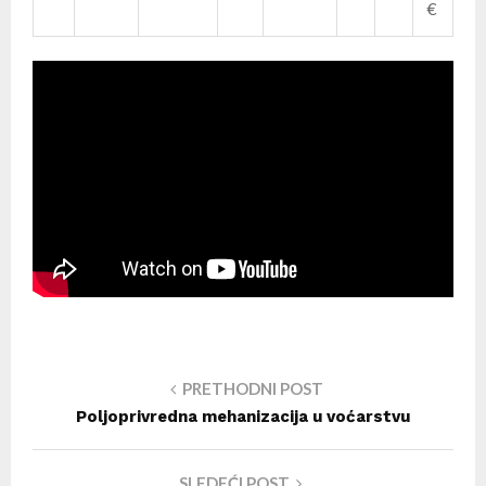
€
PRETHODNI POST
Poljoprivredna mehanizacija u voćarstvu
SLEDEĆI POST