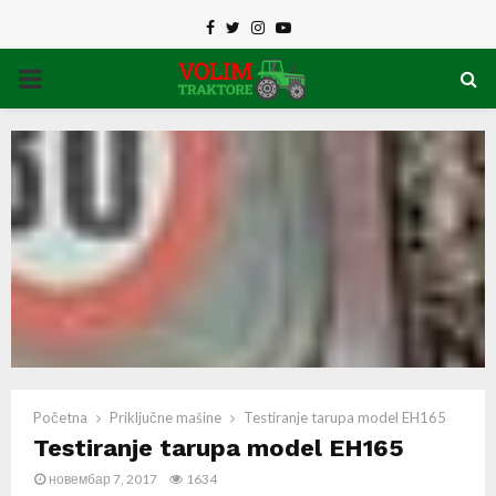
Facebook
Twitter
Instagram
Youtube
PRIMARY
MENU
Početna
Priključne mašine
Testiranje tarupa model EH165
Testiranje tarupa model EH165
новембар 7, 2017
1634