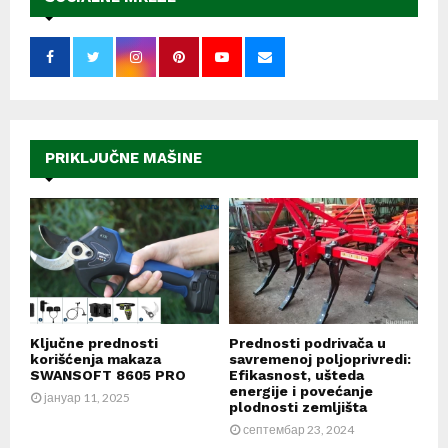
PRIKLJUČNE MAŠINE
Ključne prednosti
Prednosti podrivača u
korišćenja makaza
savremenoj poljoprivredi:
SWANSOFT 8605 PRO
Efikasnost, ušteda
energije i povećanje
јануар 11, 2025
plodnosti zemljišta
септембар 23, 2024