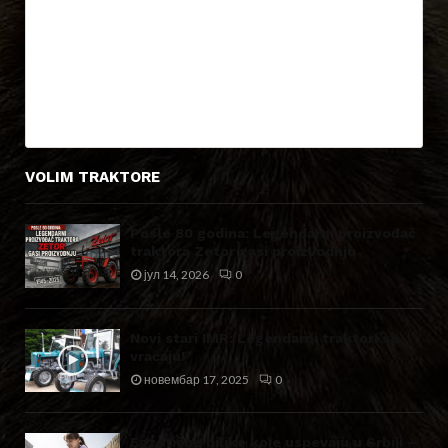
VOLIM TRAKTORE
Posle 80 godina: Legendarni proizvođač
traktora Zetor gasi proizvodnju
јул 14, 2026
0
Novi stari IMR: Legendarni traktori se
vraćaju!
новембар 17, 2025
0
Egzotične biljke koje uspevaju u Srbiji –