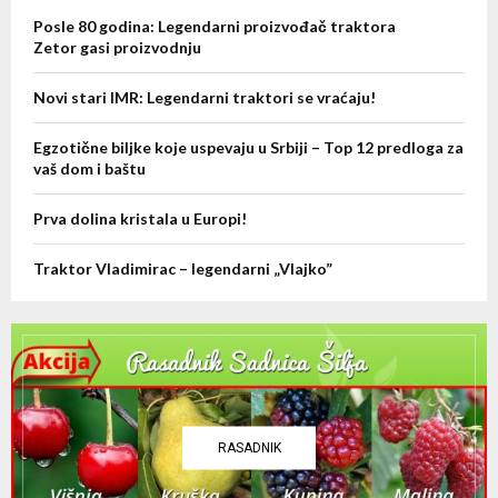
o
Posle 80 godina: Legendarni proizvođač traktora
r
R
Zetor gasi proizvodnju
:
C
Novi stari IMR: Legendarni traktori se vraćaju!
H
Egzotične biljke koje uspevaju u Srbiji – Top 12 predloga za
vaš dom i baštu
Prva dolina kristala u Europi!
Traktor Vladimirac – legendarni „Vlajko”
RASADNIK