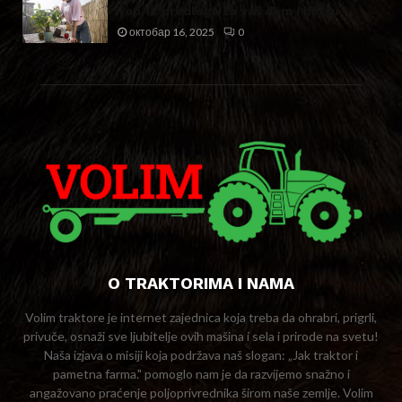
Top 12 predloga za vaš dom i baštu
октобар 16, 2025
0
O TRAKTORIMA I NAMA
Volim traktore je internet zajednica koja treba da ohrabri, prigrli,
privuče, osnaži sve ljubitelje ovih mašina i sela i prirode na svetu!
Naša izjava o misiji koja podržava naš slogan: „Jak traktor i
pametna farma." pomoglo nam je da razvijemo snažno i
angažovano praćenje poljoprivrednika širom naše zemlje. Volim