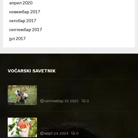
април 2020
новембар 2017
октобар 2017
септембар 2017
јул 2017
VOĆARSKI SAVETNIK
Voćne sadnice – saveti, sadnja i
priprema
септембар 19, 2025
0
Seme izvrsnosti: rasadnik Srbije
usredsređen na voće
март 24, 2024
0