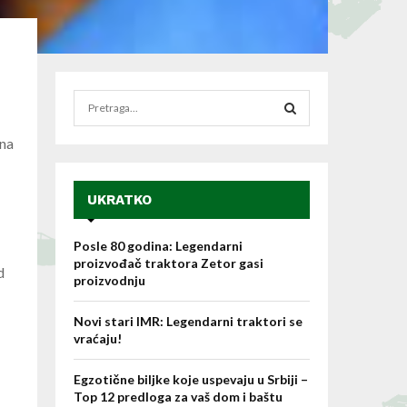
S
e
a
 na
S
r
c
E
h
UKRATKO
f
A
o
Posle 80 godina: Legendarni
r
R
proizvođač traktora Zetor gasi
d
:
proizvodnju
C
Novi stari IMR: Legendarni traktori se
H
vraćaju!
Egzotične biljke koje uspevaju u Srbiji –
Top 12 predloga za vaš dom i baštu