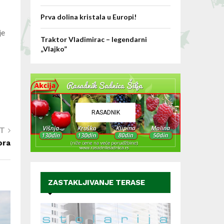
Prva dolina kristala u Europi!
je
Traktor Vladimirac – legendarni
„Vlajko”
RASADNIK
ST
ora
ZASTAKLJIVANJE TERASE