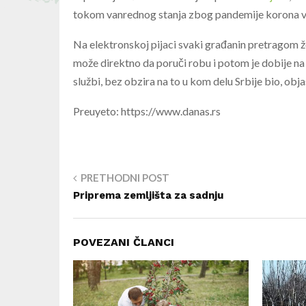
tokom vanrednog stanja zbog pandemije korona v
Na elektronskoj pijaci svaki građanin pretragom že
može direktno da poruči robu i potom je dobije n
službi, bez obzira na to u kom delu Srbije bio, obj
Preuyeto: https://www.danas.rs
PRETHODNI POST
Priprema zemljišta za sadnju
POVEZANI ČLANCI