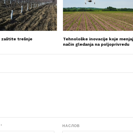
 zaštite trešnje
Tehnološke inovacije koje menja
način gledanja na poljoprivredu
А
*
НАСЛОВ