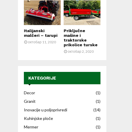
Italijanski
Priključne
malčeri – tarupi
mašine i
traktorske
октобар 11, 2020
prikolice turske
октобар 2, 2020
KATEGORIJE
Decor
(1)
Granit
(1)
Inovacije u poljoprivredi
(14)
Kuhinjske ploče
(1)
Mermer
(1)