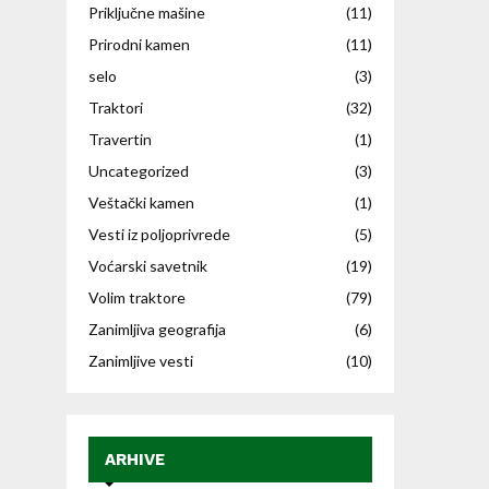
Priključne mašine
(11)
Prirodni kamen
(11)
selo
(3)
Traktori
(32)
Travertin
(1)
Uncategorized
(3)
Veštački kamen
(1)
Vesti iz poljoprivrede
(5)
Voćarski savetnik
(19)
Volim traktore
(79)
Zanimljiva geografija
(6)
Zanimljive vesti
(10)
ARHIVE