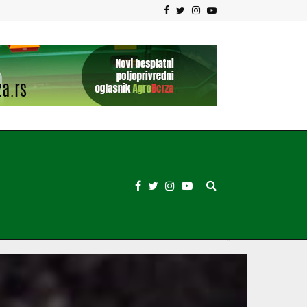
Facebook
Twitter
Instagram
Youtube
10 Traktora IMT-a | Koji je po…