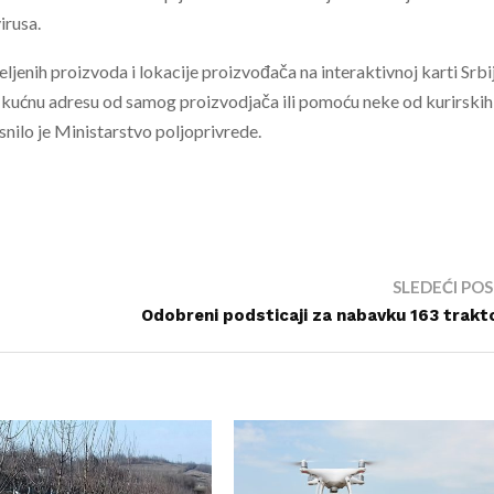
irusa.
ljenih proizvoda i lokacije proizvođača na interaktivnoj karti Srbi
a kućnu adresu od samog proizvodjača ili pomoću neke od kurirskih
asnilo je Ministarstvo poljoprivrede.
SLEDEĆI PO
Odobreni podsticaji za nabavku 163 trakt