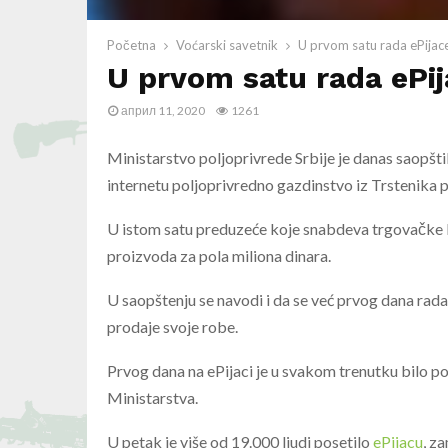
Početna
Voćarski savetnik
U prvom satu rada ePijac
U prvom satu rada ePij
април 11, 2020
1261
Ministarstvo poljoprivrede Srbije je danas saopštil
internetu poljoprivredno gazdinstvo iz Trstenika 
U istom satu preduzeće koje snabdeva trgovačke l
proizvoda za pola miliona dinara.
U saopštenju se navodi i da se već prvog dana rad
prodaje svoje robe.
Prvog dana na ePijaci je u svakom trenutku bilo po
Ministarstva.
U petak je više od 19.000 ljudi posetilo
ePijacu
, z