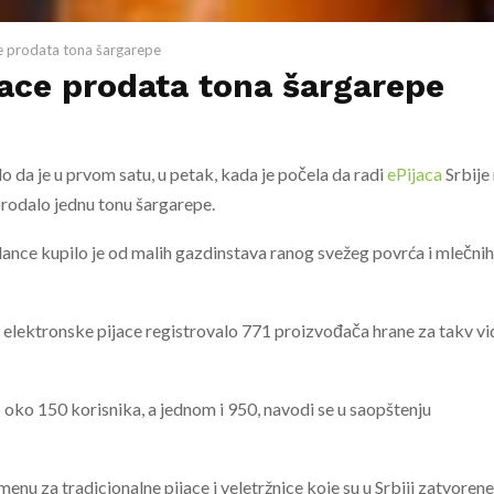
e prodata tona šargarepe
ace prodata tona šargarepe
o da je u prvom satu, u petak, kada je počela da radi
ePijaca
Srbije
prodalo jednu tonu šargarepe.
ance kupilo je od malih gazdinstava ranog svežeg povrća i mlečnih
a elektronske pijace registrovalo 771 proizvođača hrane za takv vi
 oko 150 korisnika, a jednom i 950, navodi se u saopštenju
amenu za tradicionalne pijace i veletržnice koje su u Srbiji zatvorene