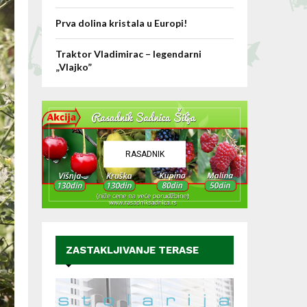
Prva dolina kristala u Europi!
Traktor Vladimirac – legendarni
„Vlajko”
RASADNIK
ZASTAKLJIVANJE TERASE