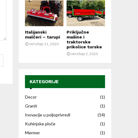
Italijanski
Priključne
malčeri – tarupi
mašine i
traktorske
октобар 11, 2020
prikolice turske
октобар 2, 2020
KATEGORIJE
Decor
(1)
Granit
(1)
Inovacije u poljoprivredi
(14)
Kuhinjske ploče
(1)
Mermer
(1)