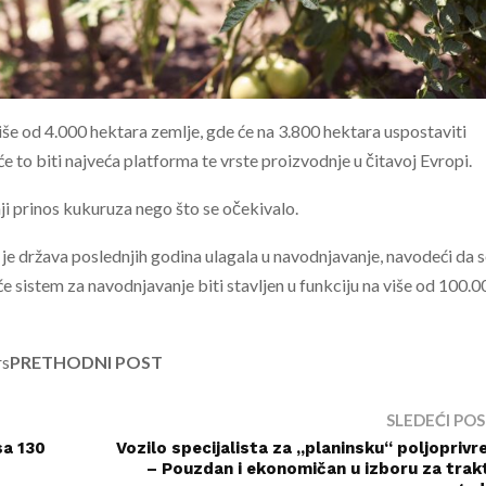
više od 4.000 hektara zemlje, gde će na 3.800 hektara uspostaviti
e to biti najveća platforma te vrste proizvodnje u čitavoj Evropi.
i prinos kukuruza nego što se očekivalo.
je država poslednjih godina ulagala u navodnjavanje, navodeći da 
će sistem za navodnjavanje biti stavljen u funkciju na više od 100.0
rs
PRETHODNI POST
SLEDEĆI PO
sa 130
Vozilo specijalista za „planinsku“ poljoprivr
– Pouzdan i ekonomičan u izboru za trak